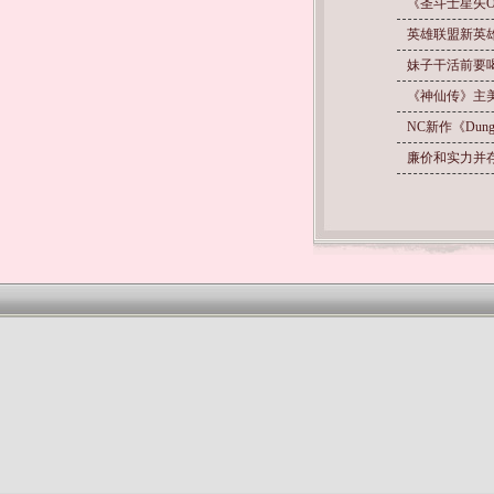
《圣斗士星矢O
英雄联盟新英雄I
妹子干活前要
《神仙传》主
NC新作《Dung
廉价和实力并