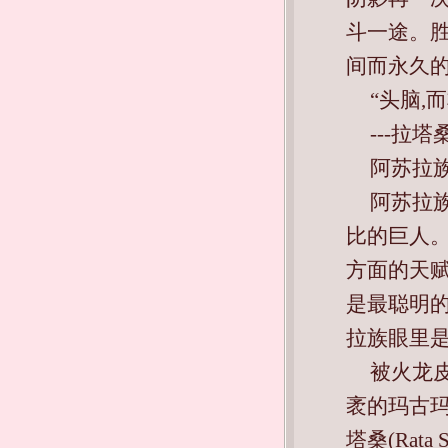
斗一途。胜
间而永久的
“头脑,
---拉
阿苏拉族(
阿苏拉
比的巨人
方面的天
是最聪明的
拉族眼里
被火龙皮
袤的玛古玛丛
塔桑(Rat