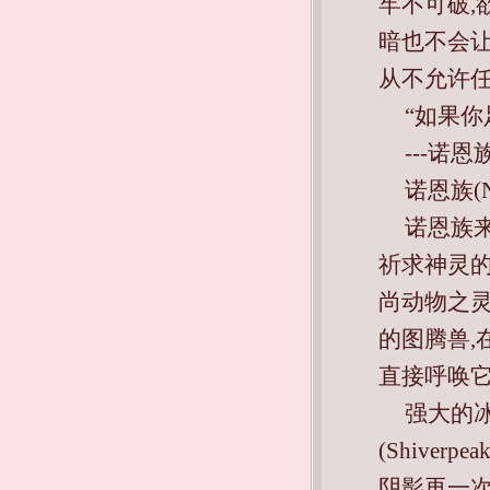
牢不可破,
暗也不会让
从不允许任
“如果你
---诺恩
诺恩族(N
诺恩族
祈求神灵
尚动物之灵
的图腾兽,
直接呼唤
强大的
(Shive
阴影再一次