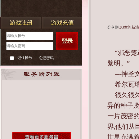
分享到
QQ空间
新
“邪恶笼
记住帐号
忘记密码
黎明。”
---神
希尔瓦瑞族
很久很
异的种子,
一片茂密的
界,他们从
世界充满着