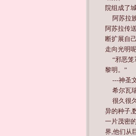
院组成了
阿苏拉
阿苏拉传
断扩展自
走向光明呢?
“邪恶笼
黎明。”
---神
希尔瓦瑞族
很久很
异的种子,
一片茂密的
界,他们从