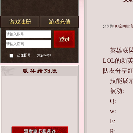
分享到
QQ空间
新
英雄联
记住帐号
忘记密码
LOL的新
队友分享红
技能展
被动:
Q:
w:
E:
R: