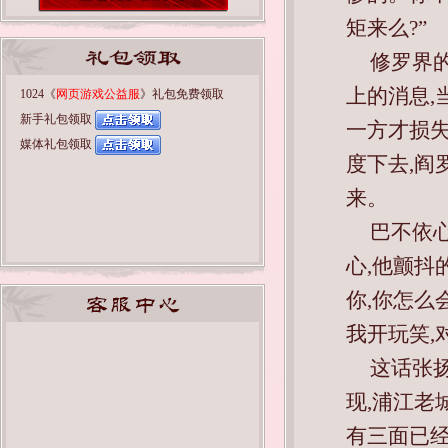
矩来么?”
修罗界
上的消息,
1024《
网页游戏公益服
》礼包免费领取
新手礼包领取
一方才损失
媒体礼包领取
度下去,阎
来。
巴不依
心,他颤抖
你,你怎么
我开玩笑,
这话张
现,浦江老
有三面已