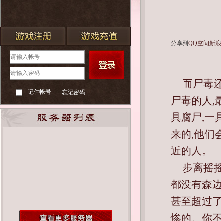
分享到
QQ空间
新
而尸毒
记住帐号
忘记密码
尸毒的人,
具腐尸,一
来的,他们
近的人。
步离摇摇
都没有森
甚至超过了
惨的。你