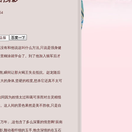
54
也没有和他说这叫什么方法,只说是强身健
希里糊涂就学会了。到了他加入狼军后才
熬,瞬间让那火蝎王失去抵抗。赵龙随后
大的身体,坚硬的程度,想杀它还真不太可
,如同因为姓情太过和蔼可亲而对古灵精怪
断。这人间的景色果然是美不胜收,只是自
万年」,这包含了多么深重的情意啊!辰南
影,颤动着纤细的玉手,饱含深情的在玉石