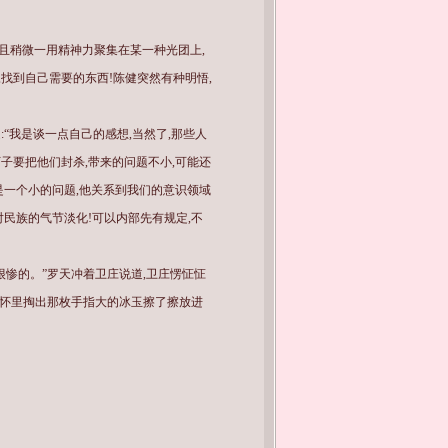
且稍微一用精神力聚集在某一种光团上,
找到自己需要的东西!陈健突然有种明悟,
“我是谈一点自己的感想,当然了,那些人
子要把他们封杀,带来的问题不小,可能还
是一个小的问题,他关系到我们的意识领域
对民族的气节淡化!可以内部先有规定,不
很惨的。”罗天冲着卫庄说道,卫庄愣怔怔
从怀里掏出那枚手指大的冰玉擦了擦放进