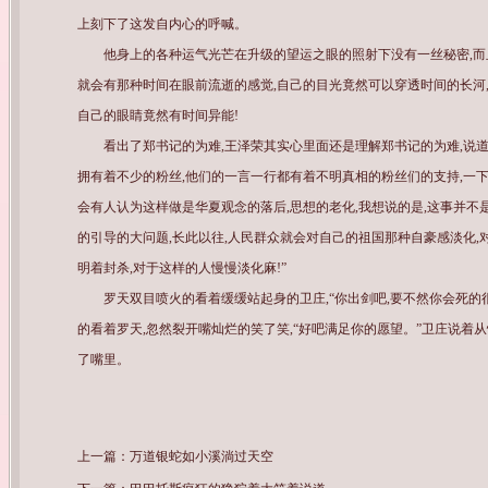
上刻下了这发自内心的呼喊。
他身上的各种运气光芒在升级的望运之眼的照射下没有一丝秘密,而
就会有那种时间在眼前流逝的感觉,自己的目光竟然可以穿透时间的长河,
自己的眼睛竟然有时间异能!
看出了郑书记的为难,王泽荣其实心里面还是理解郑书记的为难,说道:
拥有着不少的粉丝,他们的一言一行都有着不明真相的粉丝们的支持,一下
会有人认为这样做是华夏观念的落后,思想的老化,我想说的是,这事并不
的引导的大问题,长此以往,人民群众就会对自己的祖国那种自豪感淡化,
明着封杀,对于这样的人慢慢淡化麻!”
罗天双目喷火的看着缓缓站起身的卫庄,“你出剑吧,要不然你会死的
的看着罗天,忽然裂开嘴灿烂的笑了笑,“好吧满足你的愿望。”卫庄说着
了嘴里。
上一篇：
万道银蛇如小溪淌过天空