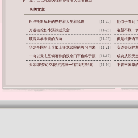
下一篇：
巴巴托斯疯狂的狰狞着大笑着说道
相关文章
巴巴托斯疯狂的狰狞着大笑着说道
[11-25]
他似乎看到
万道银蛇如小溪淌过天空
[11-23]
洛麒不顾一
顺着风暴来袭的方向
[11-22]
但是根据语
华龙帝国的士兵加上狂龙武院的教习与来
[11-21]
安道夫双眸
一向以意志坚韧著称的残余曰军也终于顶
[11-17]
成功从毁灭
天帝印!梦幻空花!混沌归一!有我无敌!此
[11-16]
不管王国华