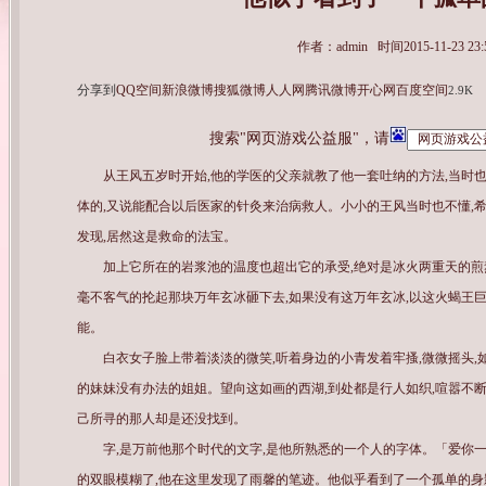
作者：admin 时间2015-11-23 23:
分享到
QQ空间
新浪微博
搜狐微博
人人网
腾讯微博
开心网
百度空间
2.9K
搜索"网页游戏公益服"，请
从王风五岁时开始,他的学医的父亲就教了他一套吐纳的方法,当时
体的,又说能配合以后医家的针灸来治病救人。小小的王风当时也不懂,
发现,居然这是救命的法宝。
加上它所在的岩浆池的温度也超出它的承受,绝对是冰火两重天的煎
毫不客气的抡起那块万年玄冰砸下去,如果没有这万年玄冰,以这火蝎王巨
能。
白衣女子脸上带着淡淡的微笑,听着身边的小青发着牢搔,微微摇头
的妹妹没有办法的姐姐。望向这如画的西湖,到处都是行人如织,喧嚣不
己所寻的那人却是还没找到。
字,是万前他那个时代的文字,是他所熟悉的一个人的字体。「爱你一
的双眼模糊了,他在这里发现了雨馨的笔迹。他似乎看到了一个孤单的身