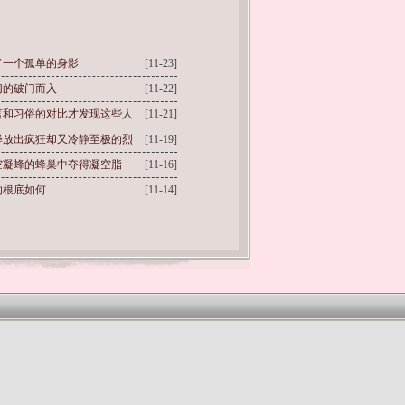
了一个孤单的身影
[11-23]
切的破门而入
[11-22]
言和习俗的对比才发现这些人
[11-21]
释放出疯狂却又冷静至极的烈
[11-19]
空凝蜂的蜂巢中夺得凝空脂
[11-16]
的根底如何
[11-14]