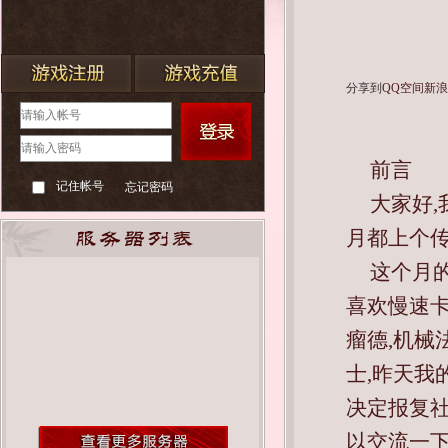
分享到
QQ空间
新
前言
记住帐号
忘记密码
大家好,
月都上个传说
这个月的
喜欢慢速卡
瘤德,机械
士,昨天我
决定报复社
以交流一下